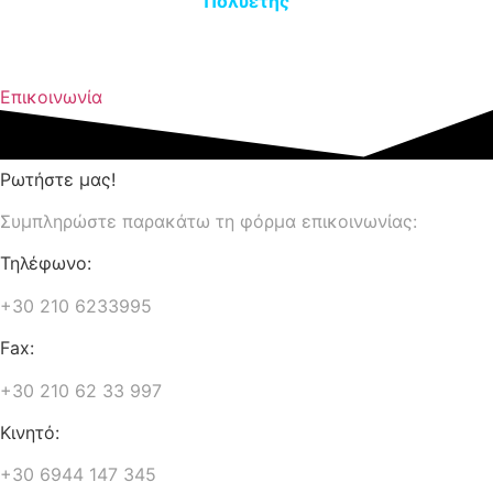
Πολυετής
εμπειρία & εξειδίκευση στις πιστοποιήσεις
ιατροτεχνολογικών προϊόντων
Επικοινωνία
Ρωτήστε μας!
Συμπληρώστε παρακάτω τη φόρμα επικοινωνίας:
Τηλέφωνο:
+30 210 6233995
Fax:
+30 210 62 33 997
Κινητό:
+30 6944 147 345